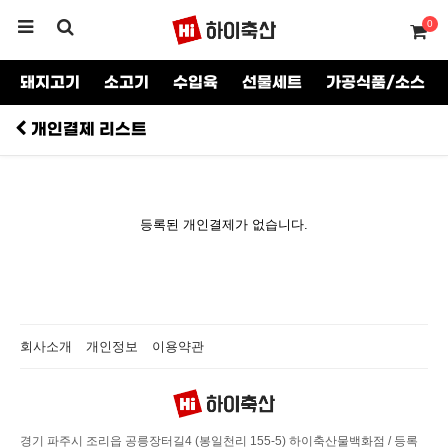
0
돼지고기
소고기
수입육
선물세트
가공식품/소스
개인결제 리스트
등록된 개인결제가 없습니다.
회사소개
개인정보
이용약관
경기 파주시 조리읍 공릉장터길4 (봉일천리 155-5) 하이축산물백화점
/
등록