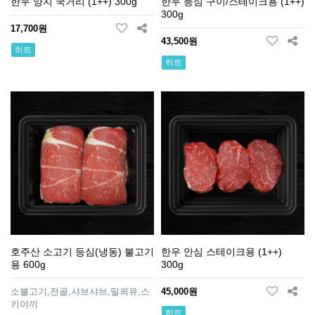
한우 양지 국거리 (1++) 300g
한우 등심 구이/스테이크용 (1++)
300g
17,700원
43,500원
히트
히트
호주산 소고기 등심(냉동) 불고기
한우 안심 스테이크용 (1++)
용 600g
300g
소불고기,전골,샤브샤브,밀푀유,스
45,000원
키야끼
히트