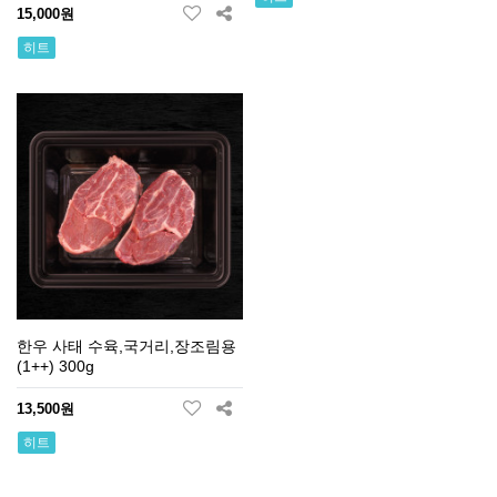
15,000원
히트
한우 사태 수육,국거리,장조림용
(1++) 300g
13,500원
히트