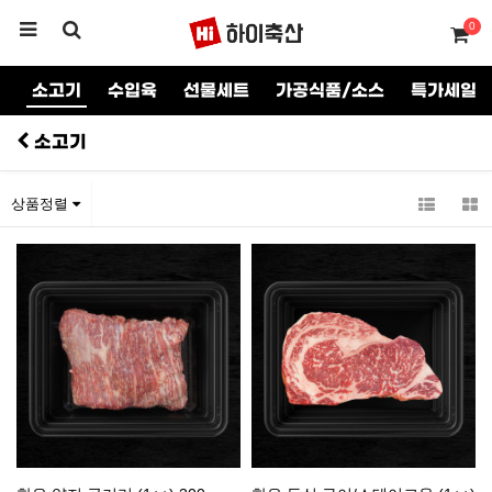
0
기
소고기
수입육
선물세트
가공식품/소스
특가세일
소고기
상품정렬