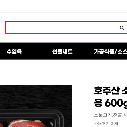
수입육
선물세트
가공식품/소
호주산 
용 600
소불고기,전골,
사용후기 0 개