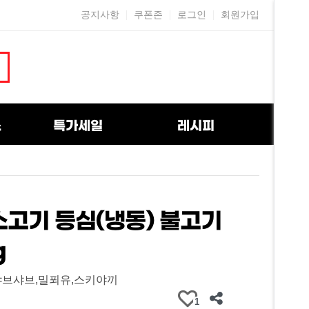
공지사항
쿠폰존
로그인
회원가입
스
특가세일
레시피
소고기 등심(냉동) 불고기
g
샤브샤브,밀푀유,스키야끼
1