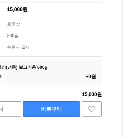
15,000원
호주산
300점
주문시 결제
심(냉동) 불고기용 600g
+0원
15,000원
니
바로구매