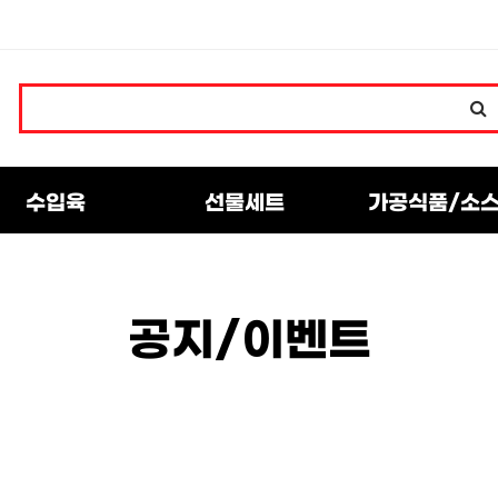
수입육
선물세트
가공식품/소
공지/이벤트