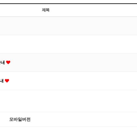
제목
한안내
안내
모바일버전