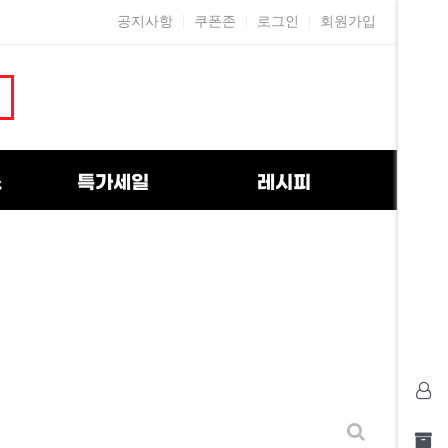
공지사항
쿠폰존
로그인
회원가입
스
특가세일
레시피