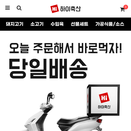
0
돼지고기
소고기
수입육
선물세트
가공식품/소스