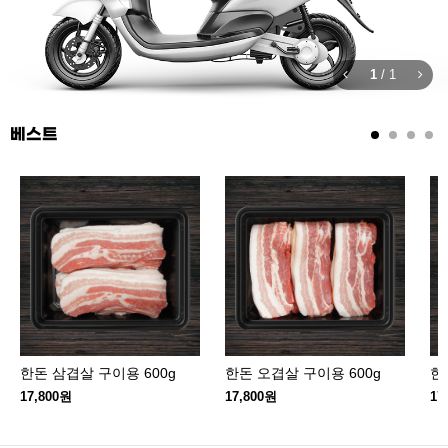
1
/
1
베스트
한돈 삼겹살 구이용 600g
한돈 오겹살 구이용 600g
한
17,800원
17,800원
17