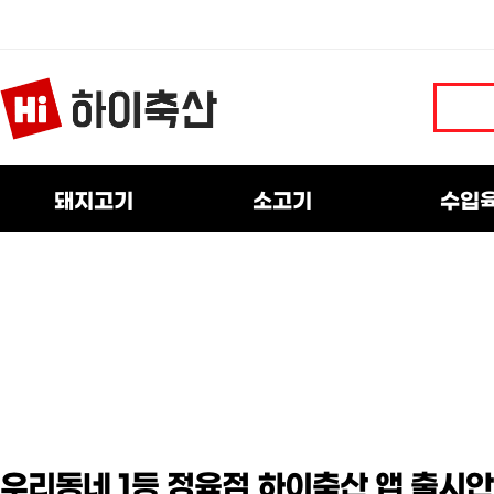
돼지고기
소고기
수입
우리동네 1등 정육점 하이축산 앱 출시